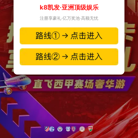
k8凯发·亚洲顶级娱乐
注册享豪礼·亿万奖池·高额无忧